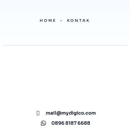
HOME
-
KONTAK
mail@mydigico.com
0896 8187 6688