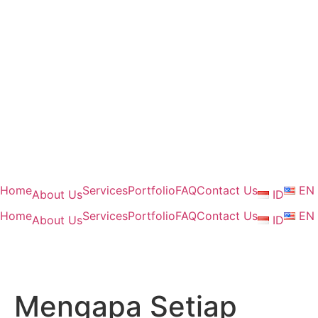
Home
Services
Portfolio
FAQ
Contact Us
EN
About Us
ID
Home
Services
Portfolio
FAQ
Contact Us
EN
About Us
ID
Mengapa Setiap